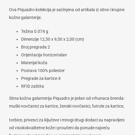
Ova Piquadro kolekcija je sačinjena od artikala iz sitne i krupne
kožne galanterije.
Težina 0.074 g
Dimenzije 12,50 x 9,50 x 2,00 (cm)
Broj pregrada 2
Orijentacija horizontalan
Materijal koža
Postava 100% poliester
Pregrade za kartice 4
RFID zaštita
Sitna kožna galanterija Piquadro je jedan od vrhunaca brenda:
muški novčanici za kartice, ženski novčanici, futrole za kartice,
torbice, privesci za ključeve i mnogi drugi dodaci su napravljeni
od visokokvalitetne kože i proučeni da ponude najveću