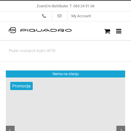
Skip
Zvanični distributer. T. 063 24 91 66
to
My Account
content
Muški novčanik kožni W119
Nema na stanju
Promocija