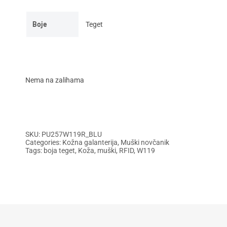
bila:
10.175,00
11.970,00
RSD.
Boje
Teget
RSD.
Nema na zalihama
SKU:
PU257W119R_BLU
Categories:
Kožna galanterija
,
Muški novčanik
Tags:
boja teget
,
Koža
,
muški
,
RFID
,
W119