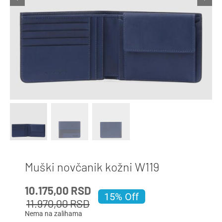
Muški novčanik kožni W119
Originalna
Trenutna
10.175,00
RSD
15% Off
cena
cena
11.970,00
RSD
je
je:
Nema na zalihama